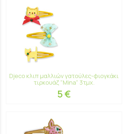
Djeco κλιπ μαλλιών γατούλες-φιογκάκι
τιρκουάζ "Mina" 3τμχ.
5 €