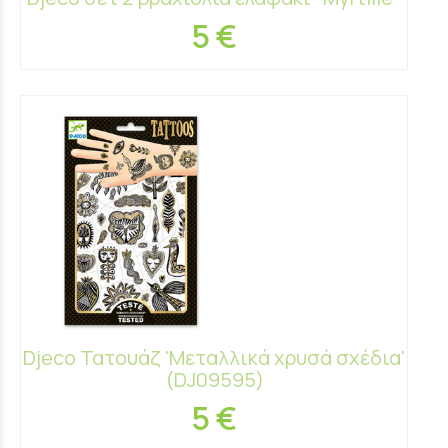
5 €
Djeco Τατουάζ 'Μεταλλικά χρυσά σχέδια'
(DJ09595)
5 €