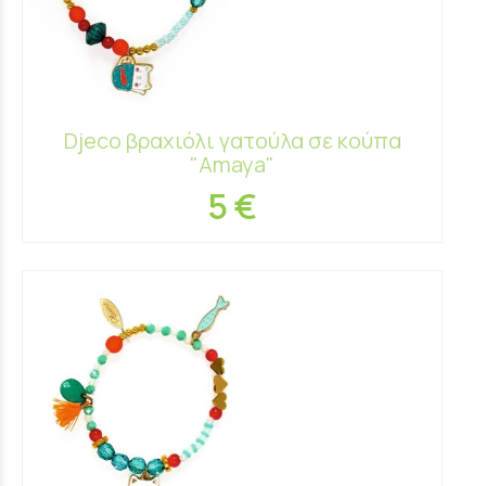
Djeco βραχιόλι γατούλα σε κούπα
"Amaya"
5 €