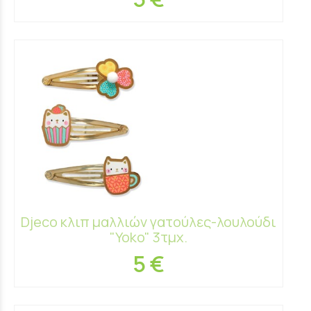
Djeco κλιπ μαλλιών γατούλες-λουλούδι
"Yoko" 3τμχ.
5 €