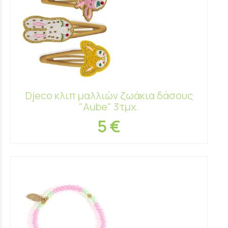
Djeco κλιπ μαλλιών ζωάκια δάσους
"Aube" 3τμχ.
5 €