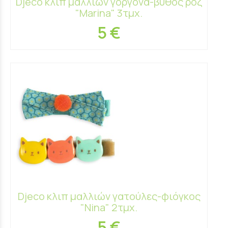
Djeco κλιπ μαλλιών γοργόνα-βυθός ροζ
"Marina" 3τμχ.
5 €
Djeco κλιπ μαλλιών γατούλες-φιόγκος
"Nina" 2τμχ.
5 €