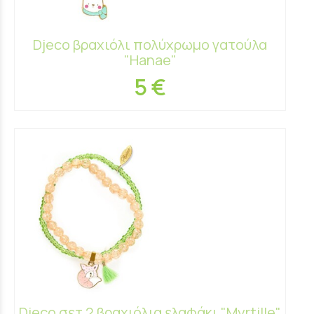
Djeco βραχιόλι πολύχρωμο γατούλα
"Hanae"
5 €
Djeco σετ 2 βραχιόλια ελαφάκι "Myrtille"