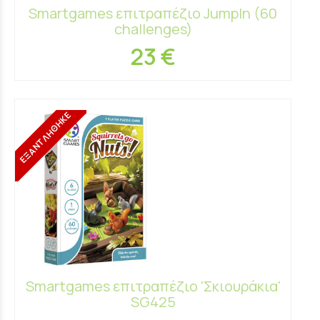
Smartgames επιτραπέζιο JumpIn (60
challenges)
23 €
ΕΞΑΝΤΛΗΘΗΚΕ
Smartgames επιτραπέζιο 'Σκιουράκια'
SG425