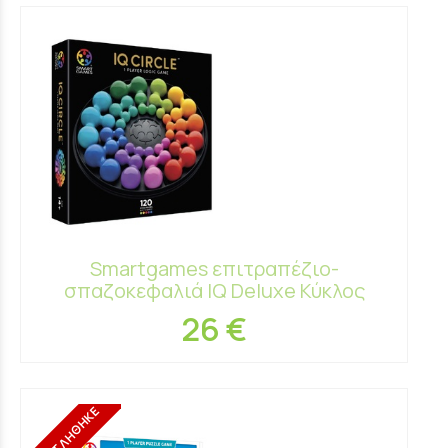
Smartgames επιτραπέζιο-
σπαζοκεφαλιά IQ Deluxe Κύκλος
26 €
ΕΞΑΝΤΛΗΘΗΚΕ