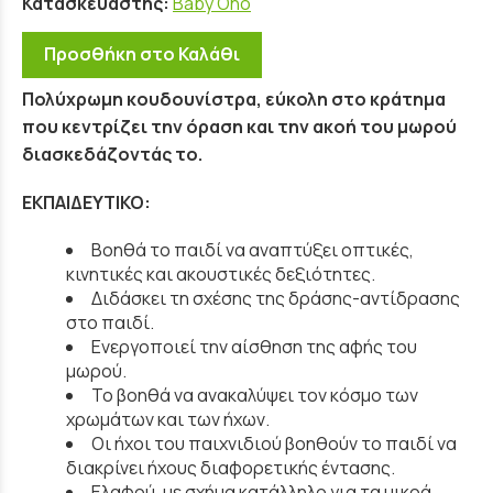
Κατασκευαστής:
Baby Ono
Προσθήκη στο Καλάθι
Πολύχρωμη κουδουνίστρα, εύκολη στο κράτημα
που κεντρίζει την όραση και την ακοή του μωρού
διασκεδάζοντάς το.
ΕΚΠΑΙΔΕΥΤΙΚΟ:
Βοηθά το παιδί να αναπτύξει οπτικές,
κινητικές και ακουστικές δεξιότητες.
Διδάσκει τη σχέσης της δράσης-αντίδρασης
στο παιδί.
Ενεργοποιεί την αίσθηση της αφής του
μωρού.
Το βοηθά να ανακαλύψει τον κόσμο των
χρωμάτων και των ήχων.
Οι ήχοι του παιχνιδιού βοηθούν το παιδί να
διακρίνει ήχους διαφορετικής έντασης.
Ελαφρύ, με σχήμα κατάλληλο για τα μικρά