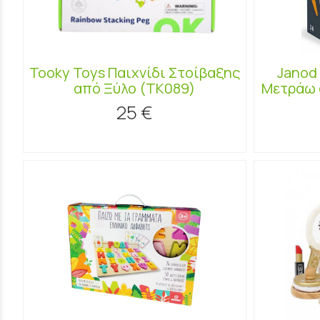
Tooky Toys Παιχνίδι Στοίβαξης
Janod
από Ξύλο (TK089)
Μετράω 
25 €