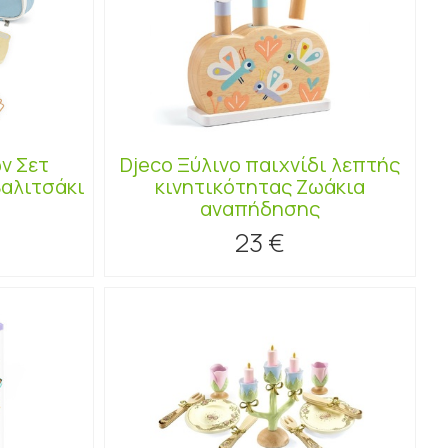
ων Σετ
Djeco Ξύλινο παιχνίδι λεπτής
βαλιτσάκι
κινητικότητας Ζωάκια
αναπήδησης
23 €