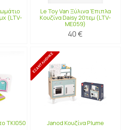
Δωμάτιο
Le Toy Van Ξύλινα 'Επιπλα
μχ (LTV-
Kουζίνα Daisy 20τεμ (LTV-
ME059)
40 €
ΕΞΑΝΤΛΗΘΗΚΕ
το TKI050
Janod Κουζίνα Plume