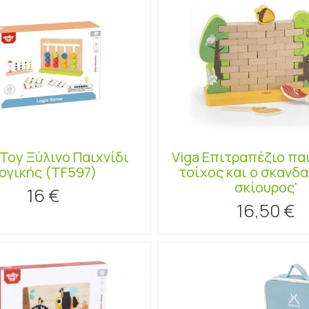
Toy Ξύλινο Παιχνίδι
Viga Επιτραπέζιο παι
ογικής (TF597)
τοίχος και ο σκανδ
σκίουρος'
16 €
16,50 €