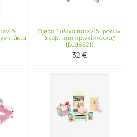
ιχνίδι
Djeco Ξύλινο παιχνίδι ρόλων
αγνητάκια
'Σερβίτσιο πριγκίπισσας'
(DJ06521)
32 €