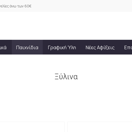
ελίες άνω των 60€
ικά
Παιχνίδια
Γραφική Ύλη
Νέες Αφίξεις
Επ
Ξύλινα