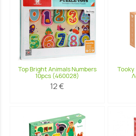
Top Bright Animals Numbers
Tooky 
10pcs (460028)
Λ
12 €