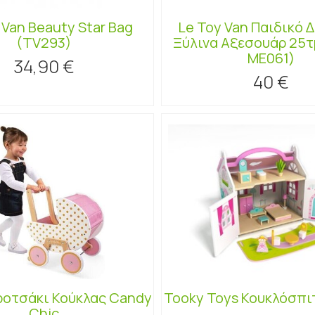
 Van Beauty Star Bag
Le Toy Van Παιδικό 
(TV293)
Ξύλινα Aξεσουάρ 25τ
ME061)
34,90 €
40 €
ροτσάκι Κούκλας Candy
Tooky Toys Κουκλόσπι
Chic