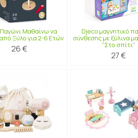
 Παγώνι Μαθαίνω να
Djeco μαγνητικό πα
από Ξύλο για 2-6 Ετών
σύνθεσης με ξύλινα μ
"Στο σπίτι"
26 €
27 €