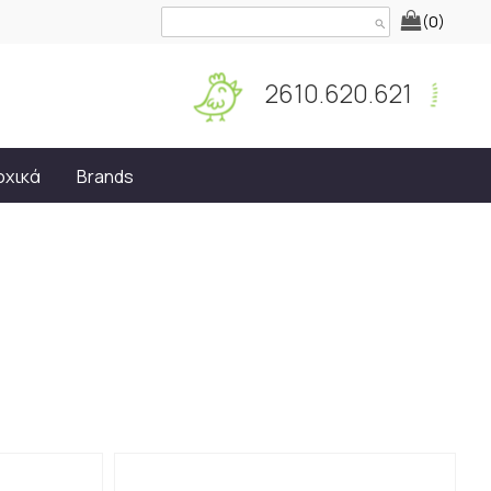
(0)
search
2610.620.621
οχικά
Brands