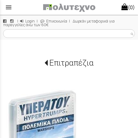
menu
(0)
|
Login
|
Επικοινωνία
| Δωρεάν μεταφορικά για
παραγγελίες άνω των 60€
search
Επιτραπέζια