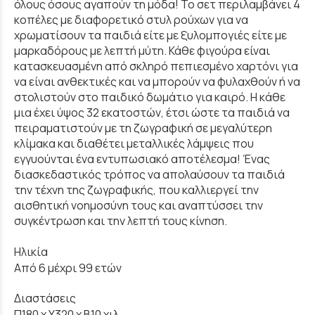
όλους όσους αγαπούν τη μόδα! Το σετ περιλαμβάνει 4
κοπέλες με διαφορετικό στυλ ρούχων για να
χρωματίσουν τα παιδιά είτε με ξυλομπογιές είτε με
μαρκαδόρους με λεπτή μύτη. Κάθε φιγούρα είναι
κατασκευασμένη από σκληρό πεπιεσμένο χαρτόνι για
να είναι ανθεκτικές και να μπορούν να φυλαχθούν ή να
στολιστούν στο παιδικό δωμάτιο για καιρό. Η κάθε
μια έχει ύψος 32 εκατοστών, έτσι ώστε τα παιδιά να
πειραματιστούν με τη ζωγραφική σε μεγαλύτερη
κλίμακα και διαθέτει μεταλλικές λάμψεις που
εγγυούνται ένα εντυπωσιακό αποτέλεσμα! Ένας
διασκεδαστικός τρόπος να απολαύσουν τα παιδιά
την τέχνη της ζωγραφικής, που καλλιεργεί την
αισθητική νοημοσύνη τους και αναπτύσσει την
συγκέντρωση και την λεπτή τους κίνηση.
Ηλικία
Από 6 μέχρι 99 ετών
Διαστάσεις
Π180 x Y320 x Β10 χιλ.