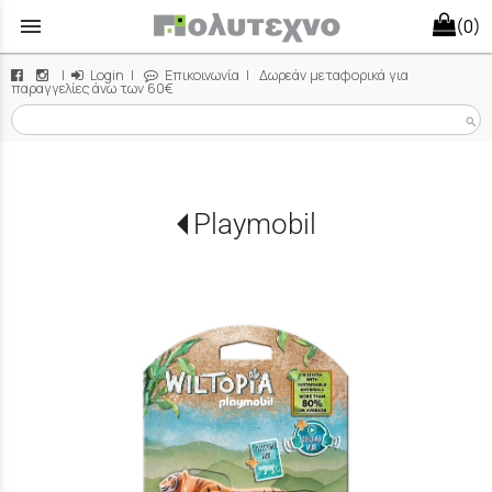
menu
(0)
|
Login
|
Επικοινωνία
| Δωρεάν μεταφορικά για
παραγγελίες άνω των 60€
search
Playmobil