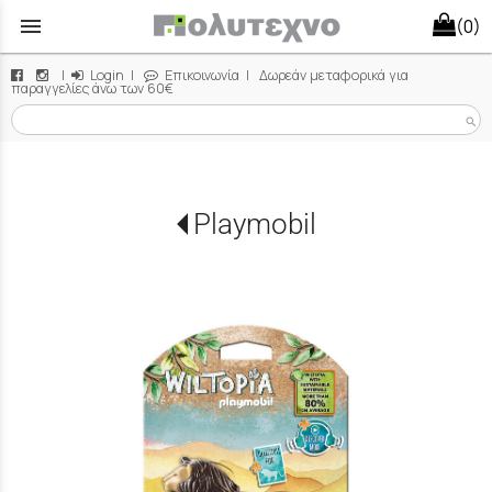
menu
(0)
|
Login
|
Επικοινωνία
| Δωρεάν μεταφορικά για
παραγγελίες άνω των 60€
search
Playmobil