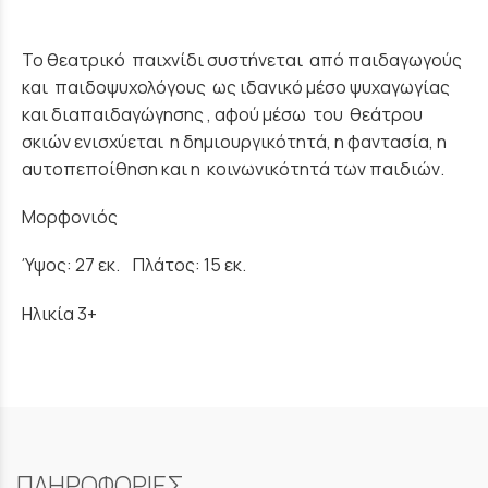
Το θεατρικό παιχνίδι συστήνεται από παιδαγωγούς
και παιδοψυχολόγους ως ιδανικό μέσο ψυχαγωγίας
και διαπαιδαγώγησης , αφού μέσω του θεάτρου
σκιών ενισχύεται η δημιουργικότητά, η φαντασία, η
αυτοπεποίθηση και η κοινωνικότητά των παιδιών.
Μορφονιός
Ύψος: 27 εκ. Πλάτος: 15 εκ.
Ηλικία 3+
ΠΛΗΡΟΦΟΡΙΕΣ