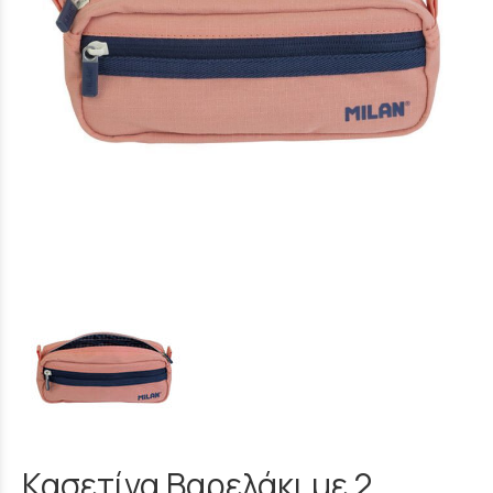
Κασετίνα Βαρελάκι με 2