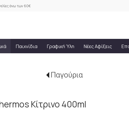
ελίες άνω των 60€
ικά
Παιχνίδια
Γραφική Ύλη
Νέες Αφίξεις
Επ
Παγούρια
Thermos Κίτρινο 400ml