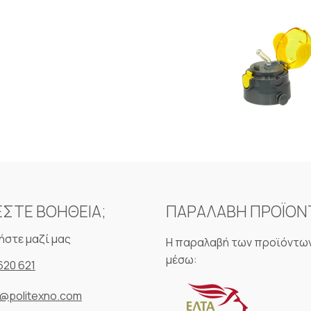
ΕΣΤΕ ΒΟΗΘΕΙΑ;
ΠΑΡΑΛΑΒΗ ΠΡΟΪΟ
ήστε μαζί μας
Η παραλαβή των προϊόντων
μέσω:
620 621
o@politexno.com