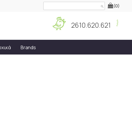
(0)
search
2610.620.621
οχικά
Brands