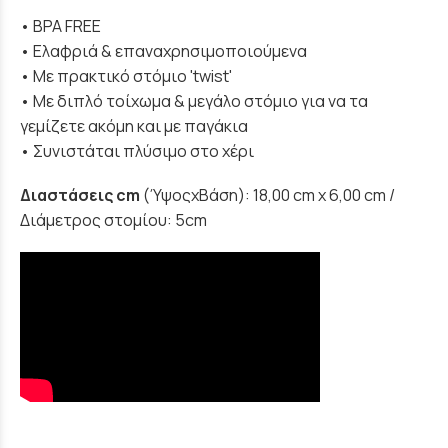
• BPA FREE
• Ελαφριά & επαναχρησιμοποιούμενα
• Mε πρακτικό στόμιο 'twist'
• Με διπλό τοίχωμα & μεγάλο στόμιο για να τα
γεμίζετε ακόμη και με παγάκια
• Συνιστάται πλύσιμο στο χέρι
Διαστάσεις cm
(ΎψοςxΒάση): 18,00 cm x 6,00 cm /
Διάμετρος στομίου: 5cm