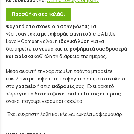
Κατασκευαστής:
A Little Lovely Company
Προσθήκη στο Καλάθι
Φαγητό στο σχολείο ή στην βόλτα;
Τα
νέα
τσαντάκια μεταφοράς φαγητού
της A Little
Lovely Company είναι η
ιδανική λύση
για να
διατηρείτε
το γεύμα και τα ροφήματά σας δροσερά
και φρέσκα
καθ' όλη τη διάρκεια της ημέρας.
Μέσα σε αυτή την χαριτωμένη τσάντα μπορείτε
εύκολα
να μεταφέρετε το φαγητό σας
στο
σχολείο
,
στο
γραφείο
ή στις
εκδρομές
σας. Έχει αρκετό
χώρο
για τα δοχεία φαγητού bento της εταιρίας
,
σνακς, παγούρι νερού και φρούτο.
Έχει εύχρηστη λαβή και κλείνει εύκολα με φερμουάρ.