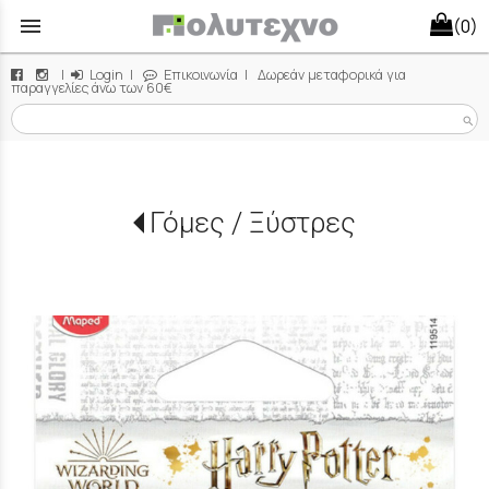
menu
(0)
|
Login
|
Επικοινωνία
| Δωρεάν μεταφορικά για
παραγγελίες άνω των 60€
search
Γόμες / Ξύστρες