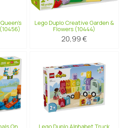
cQueen's
Lego Duplo Creative Garden &
 (10456)
Flowers (10444)
20,99 €
mals On
Lego Duplo Alphabet Truck