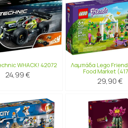
echnic WHACK! 42072
Λαμπάδα Lego Friend
Food Market (41
24,99 €
29,90 €