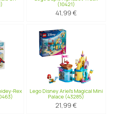
8)
(10421)
41,99 €
pidey-Rex
Lego Disney Ariel's Magical Mini
10463)
Palace (43285)
21,99 €