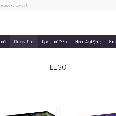
ελίες άνω των 60€
ικά
Παιχνίδια
Γραφική Ύλη
Νέες Αφίξεις
Επ
LEGO