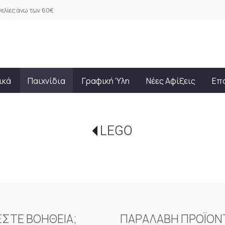
ελίες άνω των 60€
ικά
Παιχνίδια
Γραφική Ύλη
Νέες Αφίξεις
Επ
LEGO
ΕΣΤΕ ΒΟΗΘΕΙΑ;
ΠΑΡΑΛΑΒΗ ΠΡΟΪΟ