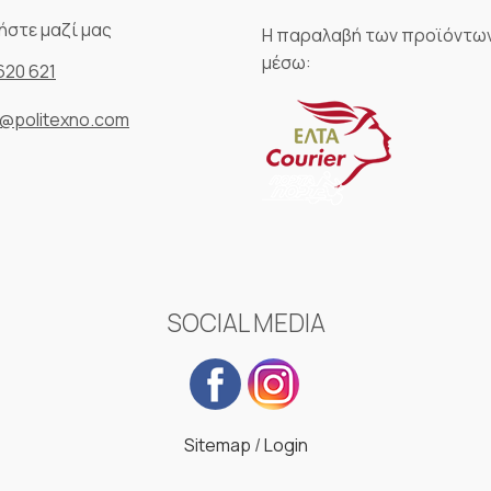
ήστε μαζί μας
Η παραλαβή των προϊόντων
μέσω:
620 621
o@politexno.com
SOCIAL MEDIA
Sitemap
/
Login