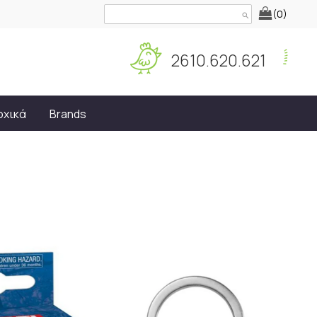
(0)
search
2610.620.621
οχικά
Brands