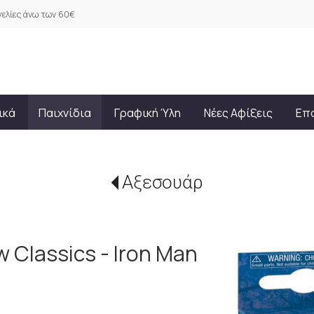
ελίες άνω των 60€
ικά
Παιχνίδια
Γραφική Ύλη
Νέες Αφίξεις
Επ
Αξεσουάρ
 Classics - Iron Man