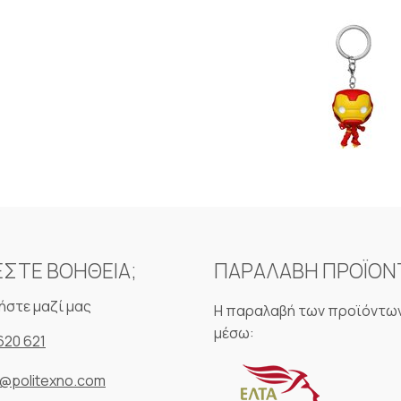
ΕΣΤΕ ΒΟΗΘΕΙΑ;
ΠΑΡΑΛΑΒΗ ΠΡΟΪΟ
ήστε μαζί μας
Η παραλαβή των προϊόντων
μέσω:
620 621
o@politexno.com