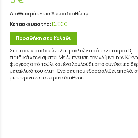
Διαθεσιμότητα:
Άμεσα διαθέσιμο
Κατασκευαστής:
DJECO
Προσθήκη στο Καλάθι
Σετ τριών παιδικών κλιπ μαλλιών από την εταιρία Djec
παιδικά χτενίσματα. Με έμπνευση την «Λίμνη των Κύκνω
φιόγκος από τούλι και ένα λουλούδι από συνθετικό δ
μεταλλικό του κλιπ. Ένα σετ που εξασφαλίζει απαλό, 
μια αέρινη και ονειρική διάθεση.