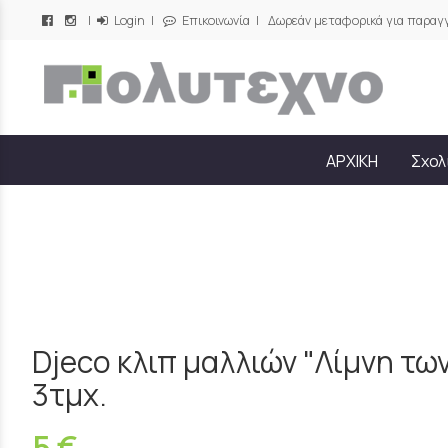
|
Login
|
Επικοινωνία
| Δωρεάν μεταφορικά για παραγγ
/
ΑΡΧΙΚΗ
Σχολ
Djeco κλιπ μαλλιών "Λίμνη των
3τμχ.
5 €