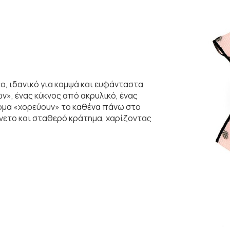
o, ιδανικό για κομψά και ευφάνταστα
ν», ένας κύκνος από ακρυλικό, ένας
έρμα «χορεύουν» το καθένα πάνω στο
άνετο και σταθερό κράτημα, χαρίζοντας