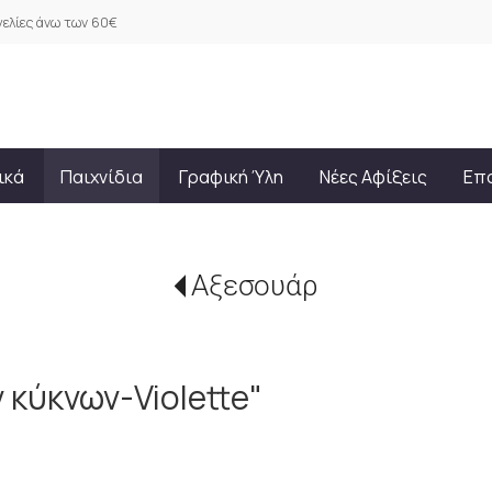
ελίες άνω των 60€
ικά
Παιχνίδια
Γραφική Ύλη
Νέες Αφίξεις
Επ
Αξεσουάρ
 κύκνων-Violette"