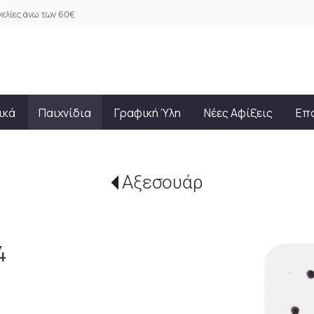
ελίες άνω των 60€
ικά
Παιχνίδια
Γραφική Ύλη
Νέες Αφίξεις
Επ
Αξεσουάρ
4