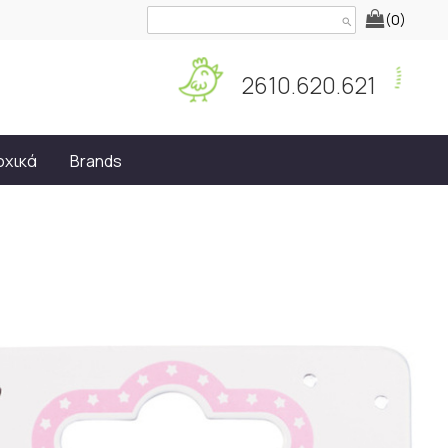
(0)
search
2610.620.621
οχικά
Brands