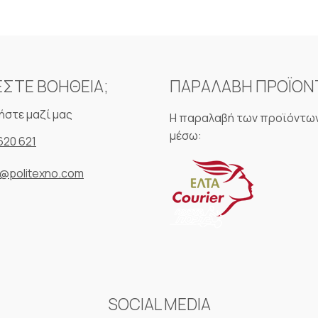
ΕΣΤΕ ΒΟΗΘΕΙΑ;
ΠΑΡΑΛΑΒΗ ΠΡΟΪΟ
ήστε μαζί μας
Η παραλαβή των προϊόντων
μέσω:
620 621
o@politexno.com
SOCIAL MEDIA