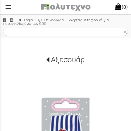
menu
(0)
|
Login
|
Επικοινωνία
| Δωρεάν μεταφορικά για
παραγγελίες άνω των 60€
search
Αξεσουάρ