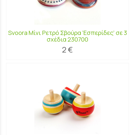
Svoora Μίνι Ρετρό Σβούρα 'Εσπερίδες' σε 3
σχέδια 230700
2 €