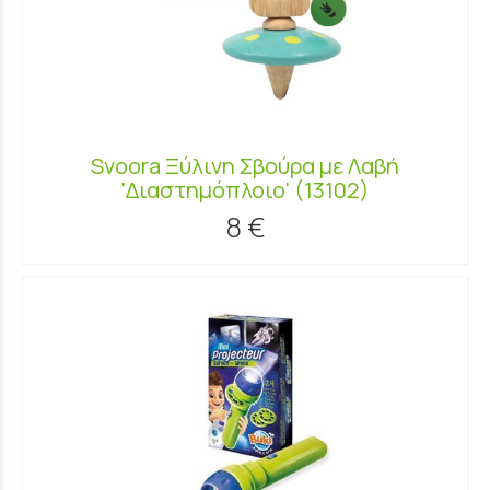
Svoora Ξύλινη Σβούρα με Λαβή
'Διαστημόπλοιο' (13102)
8 €