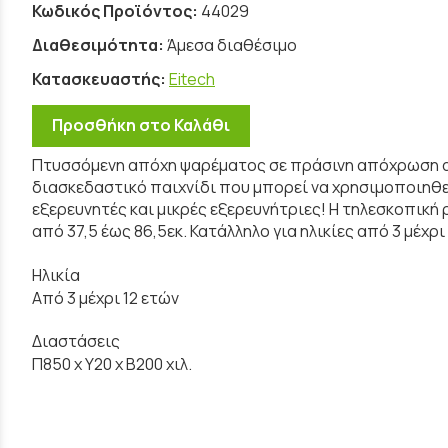
Κωδικός Προϊόντος:
44029
Διαθεσιμότητα:
Άμεσα διαθέσιμο
Κατασκευαστής:
Eitech
Προσθήκη στο Καλάθι
Πτυσσόμενη απόχη ψαρέματος σε πράσινη απόχρωση απ
διασκεδαστικό παιχνίδι που μπορεί να χρησιμοποιηθε
εξερευνητές και μικρές εξερευνήτριες! Η τηλεσκοπική
από 37,5 έως 86,5εκ. Κατάλληλο για ηλικίες από 3 μέχρι 
Ηλικία
Από 3 μέχρι 12 ετών
Διαστάσεις
Π850 x Y20 x Β200 χιλ.