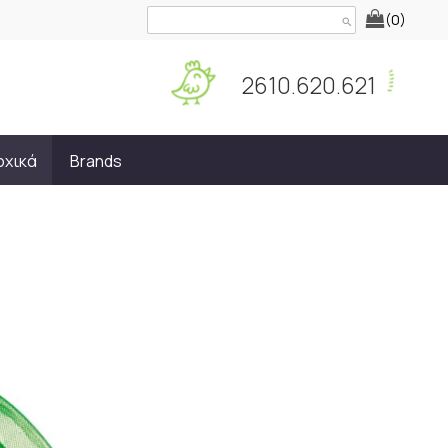
(0)
search
2610.620.621
οχικά
Brands