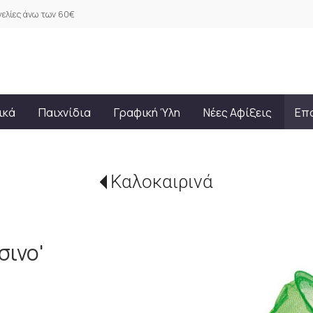
ελίες άνω των 60€
ικά
Παιχνίδια
Γραφική Ύλη
Νέες Αφίξεις
Επ
Καλοκαιρινά
σινο'