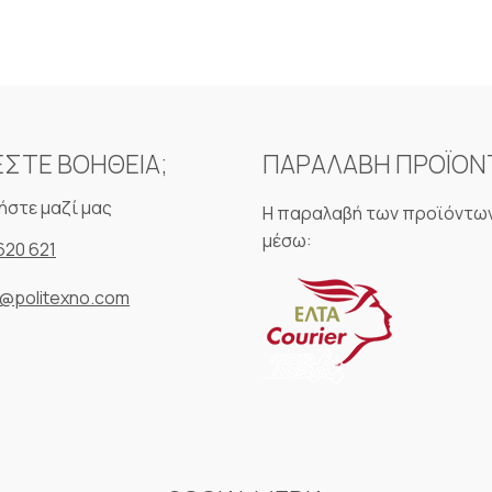
ΕΣΤΕ ΒΟΗΘΕΙΑ;
ΠΑΡΑΛΑΒΗ ΠΡΟΪΟ
ήστε μαζί μας
Η παραλαβή των προϊόντων
μέσω:
620 621
o@politexno.com