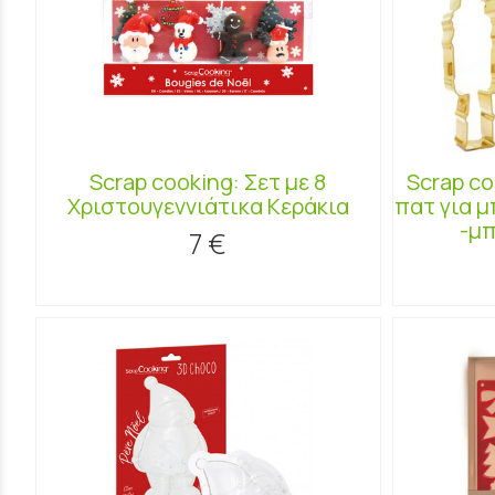
Scrap cooking: Σετ με 8
Scrap co
Χριστουγεννιάτικα Κεράκια
πατ για 
-μπ
7 €