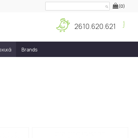
(0)
search
2610.620.621
οχικά
Brands