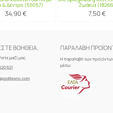
 & Δέντρο (55057)
Ζωάκια (18266
34,90 €
7,50 €
ΕΣΤΕ ΒΟΗΘΕΙΑ;
ΠΑΡΑΛΑΒΗ ΠΡΟΪΟ
ήστε μαζί μας
Η παραλαβή των προϊόντων
μέσω:
620 621
o@politexno.com