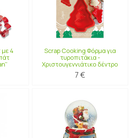
 με 4
Scrap Cooking Φόρμα για
πάτ
τυροπιτάκια -
n''
Χριστουγεννιάτικο δέντρο
7 €