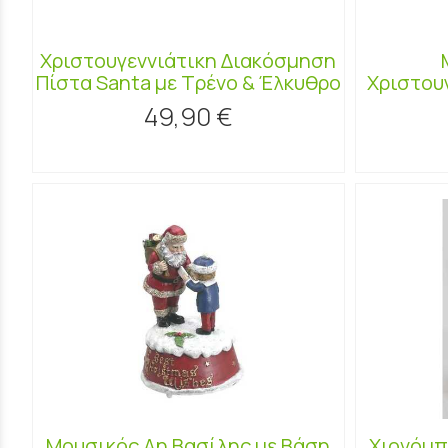
Χριστουγεννιάτικη Διακόσμηση
Πίστα Santa με Τρένο & Έλκυθρο
Χριστου
49,90 €
Μουσικός Αη Βασίλης με Βάση
Χιονόμπ