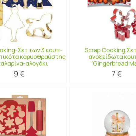
oking-Σετ των 3 κουπ-
Scrap Cooking Σετ
μπικότα καρυοθραύστης
ανοξείδωτα κου
αλαρίνα-αλογάκι
''Gingerbread Ma
9 €
7 €