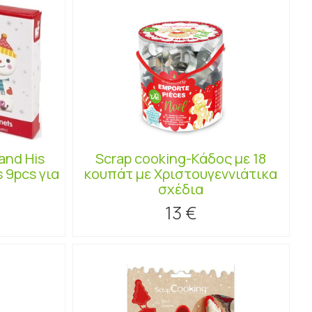
and His
Scrap cooking-Κάδος με 18
 9pcs για
κουπάτ με Χριστουγεννιάτικα
σχέδια
13 €