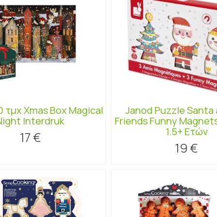
0 τμχ Xmas Box Magical
Janod Puzzle Santa 
Night Interdruk
Friends Funny Magnets
1.5+ Ετών
17 €
19 €