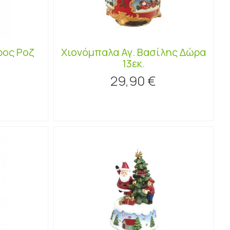
ρος Ροζ
Χιονόμπαλα Αγ. Βασίλης Δώρα
13εκ.
29,90 €