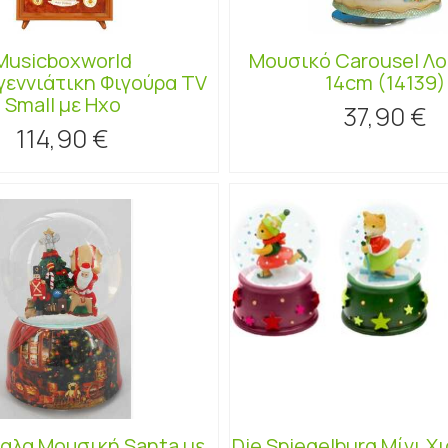
Musicboxworld
Μουσικό Carousel Λ
γεννιάτικη Φιγούρα TV
14cm (14139)
Small με Ηχο
37,90 €
114,90 €
αλα Μουσική Santa με
Die Spiegelburg Μίνι 